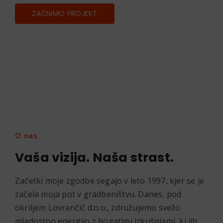
ZAČNIMO PROJEKT
O nas
Vaša vizija. Naša strast.
Začetki moje zgodbe segajo v leto 1997, kjer se je
začela moja pot v gradbeništvu. Danes, pod
okriljem Lovrenčič d.o.o., združujemo svežo
mladostno energijo z bogatimi izkušnjami, ki jih