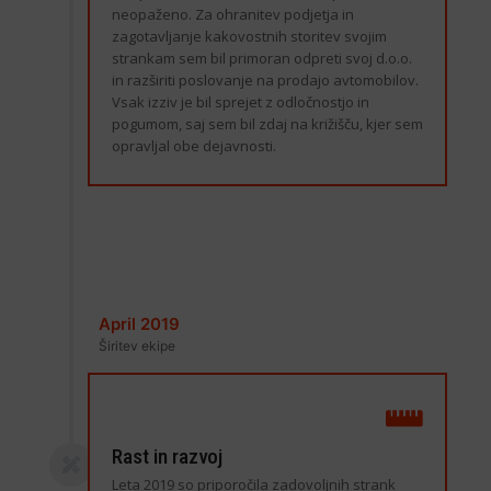
neopaženo. Za ohranitev podjetja in
zagotavljanje kakovostnih storitev svojim
strankam sem bil primoran odpreti svoj d.o.o.
in razširiti poslovanje na prodajo avtomobilov.
Vsak izziv je bil sprejet z odločnostjo in
pogumom, saj sem bil zdaj na križišču, kjer sem
opravljal obe dejavnosti.
April 2019
Širitev ekipe
Rast in razvoj
Leta 2019 so priporočila zadovoljnih strank