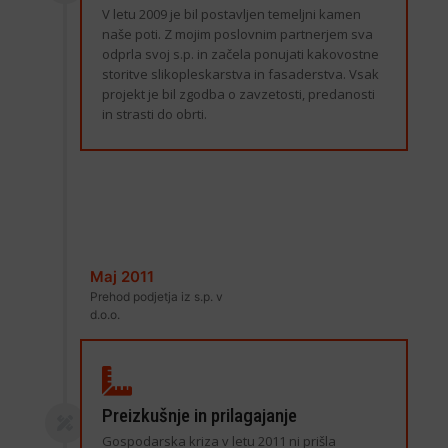
V letu 2009 je bil postavljen temeljni kamen
naše poti. Z mojim poslovnim partnerjem sva
odprla svoj s.p. in začela ponujati kakovostne
storitve slikopleskarstva in fasaderstva. Vsak
projekt je bil zgodba o zavzetosti, predanosti
in strasti do obrti.
Maj 2011
Prehod podjetja iz s.p. v
d.o.o.
Preizkušnje in prilagajanje
Gospodarska kriza v letu 2011 ni prišla